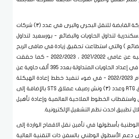
1- نشاط تداول الحاويات والبضائع : تساهم الشركة القابضة للنقل البحري والبرى في عدد (۳) شركات
سكندرية لتداول الحاويات والبضائع - بورسعيد لتداول
البضائع ) والتي استطاعت تحقيق زيادة في صافى الربح
النهائى بعام 2023/2024 بمبلغ 7.4 مليار جنيه عن عامى 2021/2022 ، 2022/2023 - كما حققت
شركتى بورسعيد ودمياط لتداول الحاويات زيادة في إعداد الحاويات المتداولة بعدد 395 ألف حاوية عن
عام 2022/2023 ، وعدد 791 ألف حاوية عن عام 2022/2023 - في ضوء تنفيذ خطط إعادة الهيكلة
ورفع الكفاءة وتوريد عدد 3 ونش ساحة عملاق RTG وعدد (۳) ونش رصيف عملاق STS بالإضافة إلى
واستقطاب الخطوط الملاحية العالمية وإعادة تأهيل
ل تطبيق احدث نظم التشغيل الإلكترونية.
الوطنية بأسطولها في تأمين نقل الاقماح الواردة إلى
دعم الأسطول الوطني بالسفن ذات التقنية العالية