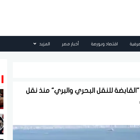
رفية
اقتصاد وبورصة
أخبار مصر
المزيد
يه.. جهود "القابضة للنقل البحري والبري" منذ نقل