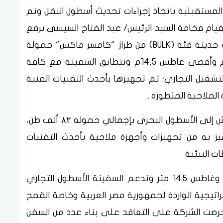
لمستقبلية باتخاذ إجراءات تحديث أسطول النقل وتم
يام فخامة السيد الرئيس/ عبد الفتاح السيسى برفع
العلم المصرى عليها وهي سفينة صب جاف حديثة فئة (BULK) من طراز "كامسر ماكس" حمولة
۸۲٫۳ طن ساكن، بطول ۲۲۹ م وعرض 32.25 م وأقصى غاطس ١٤,٥م وتتطابق السفينة مع كافة
لتشغيل التجاري؛ تم تجهيزها بأحدث التقنيات الفنية
الملاحية المتطورة .
كما قامت الشركة بشراء السفينة وادى العريش إلى الأسطول البحرى بإجمالي حموله ۸۲ ألف طن،
يز به من تجهيزات وأجهزة ملاحية بأحدث التقنيات
ات البيئية
ويبلغ طول السفينة ۲۲٩ متر و عرض ۳۲ متر وغاطس ١٤.٥ متر وتدعم السفينة الأسطول التجاري
تيجية الواردة لجمهورية مصر العربية وخاصة القمح
حرصت الشركة على التعاقد على بناء عدد من السفن