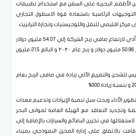
ن الأطقم البحرية على السفن مع استخدام تطبيقات
اطار تنفيذ التوجيهات الرئاسية باستعادة قوة الاسطول التجاري
 مركز اقليمي للنقل واللوجيستيات وتجارة الترانزيت
واشار التقرير الى ان هذه التدعيم بهذه السفن أدي لارتفاع صافي ربح الشركة إلي 54.07 مليون دولار
خلال عام ۲۰۲۲ مقارنة بربح عام ۲۰۲۱ و البالغ 50.96 مليون دولار و ربح عام ۲۰۲۰ و البالغ 21.5 مليون
س للشحن والتفريغ الآلي زيادة في صافى الربح بعام
لعمل على تطوير الأداء وبحث سبل تنمية الإيرادات وتدعيم معدات
حمولات مختلفة وتجديد التعاقد مع الهيئة العامة لموانى البحر
ت بميناء سفاجا لاستغلالها في تخزين البضائع والسيارات بالإضافة إلى
قامت بالاتفاق على إدارة المخزن النموذجي بميناء