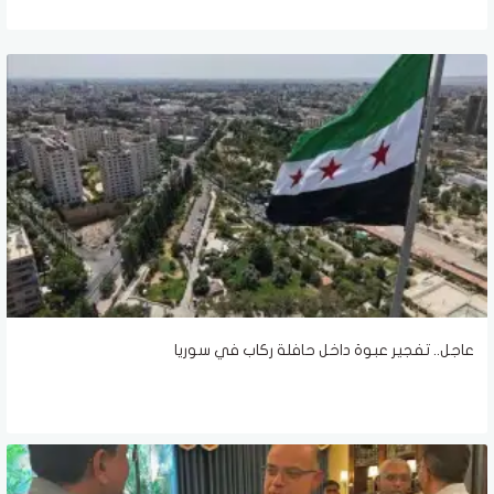
عاجل.. تفجير عبوة داخل حافلة ركاب في سوريا