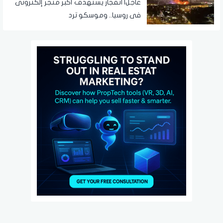
عاجل| انفجار يستهدف أكبر متجر إلكترونى
فى روسيا.. وموسكو ترد