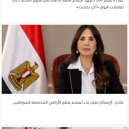
عيار 21 يقفز 300 جنيها.. ارتفاع أسعار الذهب في سوق الصاغة خلال
تعاملات اليوم «آخر تحديث»
عاجل.. الإسكان تعلن بدء تسليم قطع الأراضي المخصصة للمواطنين