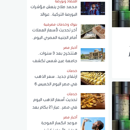
اقتصاد وبورصة
محمد صلاح ينعش مؤشرات
البورصة التركية.. عوائد
انتقال الفرعون المصري
بنوك وخدمات مصرفية
لـ"طرابزون" تتجاوز
آخر تحديث لأسعار العملات
المستطيل الأخضر
أمام الجنيه المصري اليوم..
ومفاجأة بشأن سعر الدولار
أخبار مصر
قريبًا
هتتخرج بعد 3 سنوات..
جامعة عين شمس تكشف
حقيقة تعديل مدة الدراسة
خدمات
بكلية تجارة
ارتفاع جديد.. سعر الذهب
في مصر اليوم الخميس 6
أغسطس 2026
خدمات
تحديث أسعار الذهب اليوم
في مصر.. عيار 21 بكام بعد
التحركات الآخيرة؟
أخبار مصر
موعد انكسار الموجة