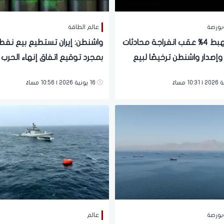
بورصة
عالم الطاقة
النفط يهبط 4% عقب انفراجة محادثات
واشنطن: إيران تستطيع بيع نفط
إصدار واشنطن ترخيصًا لبيع
بمجرد توقيع اتفاق إنهاء الحرب 
يراني
الأسبوع
16 يونية 2026 | 10:56 مساءً
بورصة
عالم