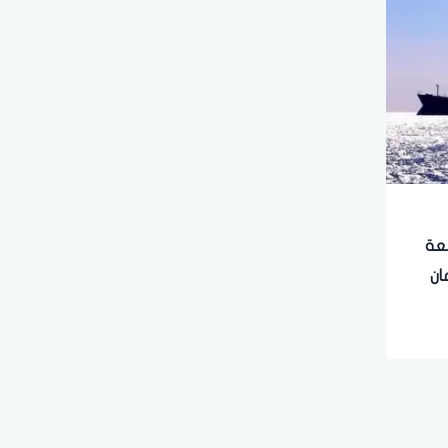
ضعة
ان