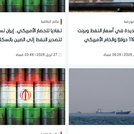
بورصة
عالم الطاقة
يدة في أسعار النفط وبرنت
تفاديا للحصار الأمريكي.. إيران 
يلامس 119 دولارًا والخام الأمريكي
لتصدير النفط إلى الصين بالسك
105
الحديدية
27 ابريل 2026 | 03:48 مساءً