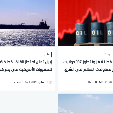
بورصة
عالم
أسعار النفط تقفز وتتجاوز 107 دولارات
إيران تعلن احتجاز ناقلة نفط خا
 مفاوضات السلام في الشرق
للعقوبات الأمريكية في بحر عُم
وسط تصعيد بحري جديد
08 مايو 2026 | 01:57 مساءً