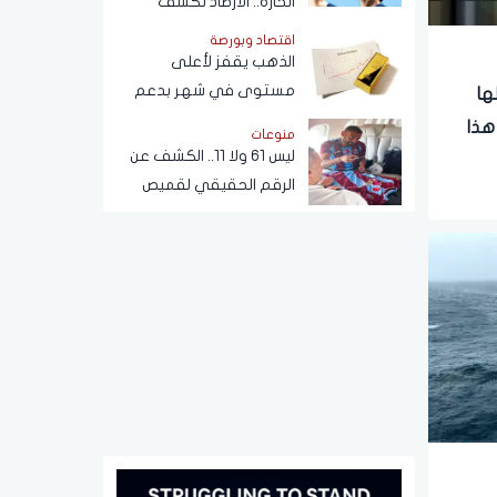
الحارة.. الأرصاد تكشف
تفاصيل طقس الأيام المقبلة
اقتصاد وبورصة
الذهب يقفز لأعلى
مستوى في شهر بدعم
ها
من تراجع الدولار والنفط
هذا
منوعات
وترقب بيانات الوظائف
ليس 61 ولا 11.. الكشف عن
الأمريكية
الرقم الحقيقي لقميص
محمد صلاح في طرابزون
التركي