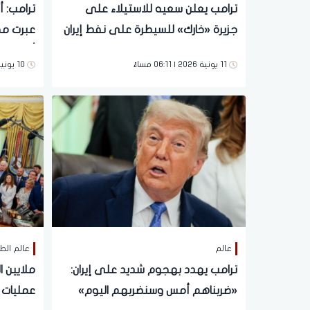
ترامب يعلن سعيه للاستيلاء على
جزيرة «خارك» للسيطرة على نفط إيران
عبرت مض
أمريكية
11 يونية 2026 | 06:11 مساءً
10 يونية 2026 | 09:19 مساءً
عالم
عالم الط
ترامب يهدد بهجوم شديد على إيران:
ملايين ا
«ضربناهم أمس وسنضربهم اليوم»
عمليات 