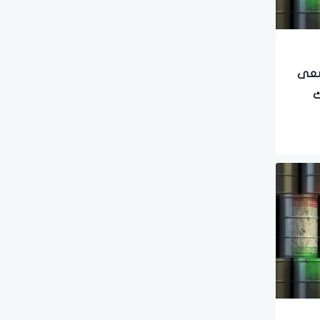
تسعى
ك