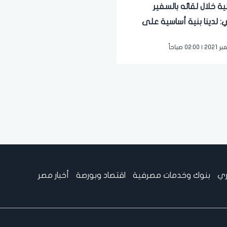
الية خلال لقائه بالسفير
ي: لدينا بنية أساسية على
توى.. ومناخ داعم للاستثمار
ري
بنوك وخدمات مصرفية
اقتصاد وبورصة
أخبار مصر