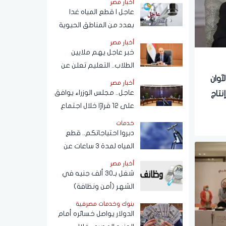
أخبار مصر
المحمول المسجلة باسم
عاجل | قطع المياه غدا
المستخدم عبر تطبيق My
بعدد من المناطق الحيوية
NTRA
في الجيزة.. ومناشدات
أخبار مصر
للمواطنين بتدبير
خبر عاجل يهم ملايين
احتياجاتهم
الطلاب.. التعليم تعلن عن
نظام البكالوريا الجديد
آوان
أخبار مصر
عاجل.. مجلس الوزراء يوافق
تاج
على 12 قرارًا خلال اجتماع
اليوم
خدمات
دبروا احتياجاتكم.. قطع
المياه لمدة 3 ساعات عن
هذه المناطق (اعرف
أخبار مصر
الموعد)
شغل بـ30 ألف جنيه في
الشهر (أمن ونظافة)
بنوك وخدمات مصرفية
الدولار يواصل خسائره أمام