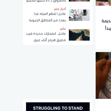
بالأسواق بـ 25 جنيهًا للكيلو
أخبار مصر
عاجل | قطع المياه غدا
بعدد من المناطق الحيوية
قديمة
في الجيزة.. ومناشدات
قط ويبدأ
عالم
للمواطنين بتدبير
عاجل.. انفجارات جديدة قرب
احتياجاتهم
مضيق هرمز أثناء عبور
ناقلة نفط