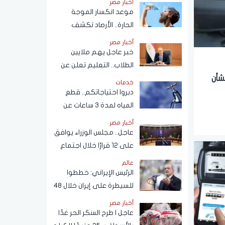
أخبار مصر
موعد انكسار الموجة
الحارة.. الأرصاد تكشف
تفاصيل طقس الأيام المقبلة
أخبار مصر
خبر عاجل يهم ملايين
الطلاب.. التعليم تعلن عن
نظام البكالوريا الجديد
شأن
خدمات
دبروا احتياجاتكم.. قطع
المياه لمدة 3 ساعات عن
هذه المناطق (اعرف
أخبار مصر
الموعد)
عاجل.. مجلس الوزراء يوافق
على 12 قرارًا خلال اجتماع
اليوم
عالم
الرئيس الإيراني: خططوا
للسيطرة على إيران خلال 48
ساعة كما حدث في سوريا
أخبار مصر
عاجل | طرح السكر الحر غدًا