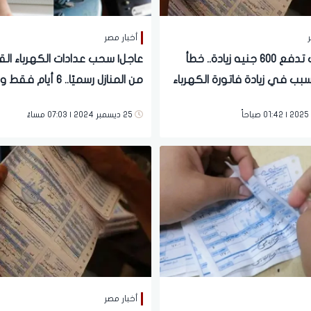
ر
أخبار مصر
هيخليك تدفع 600 جنيه زيادة.. خطأ
عاجل| سحب عدادات الكهرباء ال
بب في زيادة فاتورة الكهرباء
من المنازل رسميًا.. 6 أيام ف
نفسك
التنفيذ
25 ديسمبر 2024 | 07:03 مساءً
أخبار مصر