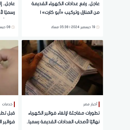
عاجل.. رفع عدادات الكهرباء القديمة
عاجل.. إ
من المنازل وتركيب «أبو كارت» |
رسميًا ل
قدامكم 12 يوم
مفاجأة 
19 ديسمبر 2024 | 05:38 مساءً
08 ديسمبر 2024 | 06:54 مساءً
أخبار مصر
خدمات
تطورات مفاجئة لإلغاء فواتير الكهرباء
قبل تطب
نهائيًا لأصحاب العدادات القديمة رسميا..
فواتير ال