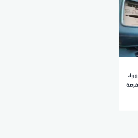
هرباء
 فرصة