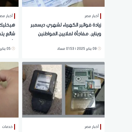
أخبار مصر
أخبار مص
زيادة فواتير الكهرباء لشهري ديسمبر
ويناير.. مفاجأة لملايين المواطنين
شائع يتس
| ألحق 
09 يناير 2025 | 01:53 مساءً
05 يناير 2025 | 01:42 صباحاً
أخبار مصر
خدمات