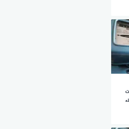
ت
ء
ل