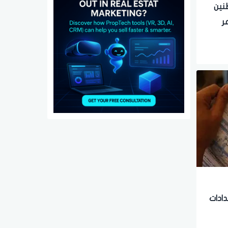
طنين
ر
دادات