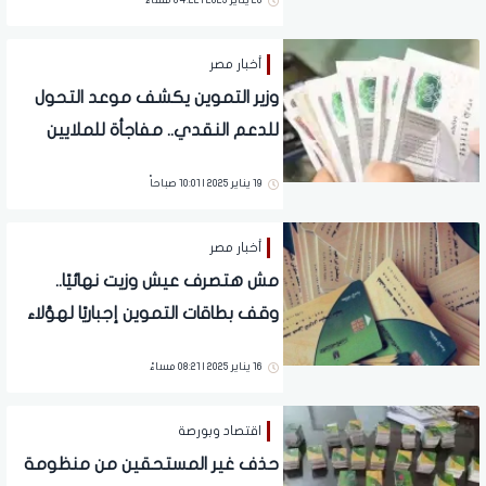
20 يناير 2025 | 04:22 مساءً
أخبار مصر
وزير التموين يكشف موعد التحول
للدعم النقدي.. مفاجأة للملايين
المصريين
19 يناير 2025 | 10:01 صباحاً
أخبار مصر
مش هتصرف عيش وزيت نهائيًا..
وقف بطاقات التموين إجباريًا لهؤلاء
الأشخاص | قرار رسمي
16 يناير 2025 | 08:21 مساءً
اقتصاد وبورصة
حذف غير المستحقين من منظومة