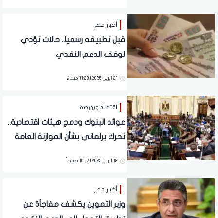
أخبار مصر
قبل تطبيقه رسميا.. حالات تؤدي
لوقف الدعم النقدي
21 ابريل 2025 | 11:28 مساءً
اقتصاد وبورصة
عوائد البنوك ودمج هيئات اقتصادية..
تحرك برلماني بشأن الموازنة العامة
للعام المالي 2023 /2024
12 ابريل 2025 | 10:17 صباحاً
أخبار مصر
وزير التموين يكشف مفاجأة عن