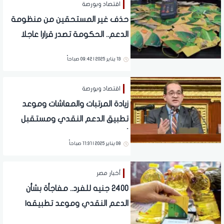
اقتصاد وبورصة
حذف غير المستحقين من منظومة
الدعم.. الحكومة تصدر قرارا عاجلا
والتطبيق هذا الموعد | فيديو
13 يناير 2025 | 09:42 صباحاً
اقتصاد وبورصة
زيادة المرتبات والمعاشات وموعد
تطبيق الدعم النقدي ومستقبل
أسعار البنزين.. وزير المالية يكشف
08 يناير 2025 | 11:31 صباحاً
تطورات هامة
أخبار مصر
2400 جنيه للفرد.. مفاجأة بشأن
الدعم النقدي وموعد تطبيقه|
تفاصيل تهم الملايين