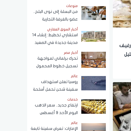
محمولا مسجلا باسمك ولا
منوعات
يخصك؟
من البسلة إلى نوى البلح..
عضو بالغرفة التجارية
يكشف أسرار التلاعب في
أخبار السوق العقاري
القهوة
استشاري تخطيط: إنشاء 14
مدينة جديدة في الصعيد
ر رغيف
خلال 12 عامًا لدعم التنمية
أخبار مصر
ليل
وتوفير فرص العمل
تحرك برلماني لمواجهة
تسجيل خطوط المحمول
دون علم أصحابها
عالم
روسيا تعلن استهداف
سفينة شحن تحمل أسلحة
للقوات الأوكرانية في البحر
خدمات
الأسود
ارتفاع جديد.. سعر الذهب
اليوم الأحد 9 أغسطس
2026
عالم
الإمارات: تعرض سفينة تابعة