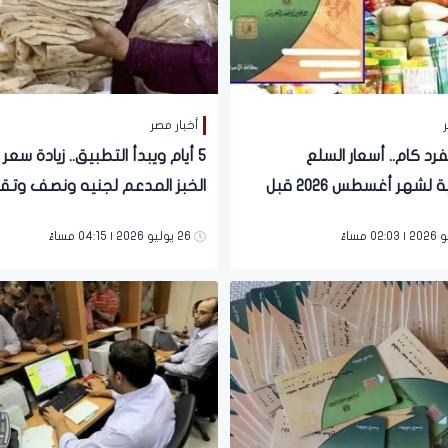
ر
أخبار مصر
رد كام.. أسعار السلع
5 أيام ويبدأ التطبيق.. زيادة سع
التموينية لشهر أغسطس 2026 قبل
الخبز المدعم لجنيه ونصف وتق
لمنظومة الجديدة
العدد لـ4 للفرد الواحد | ما القصة؟
26 يوليو 2026 | 04:15 مساءً