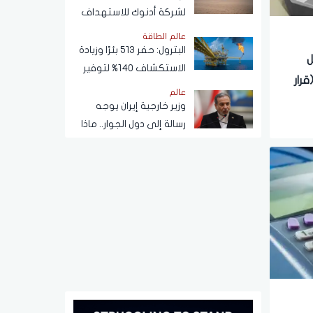
لشركة أدنوك للاستهداف
بصاروخ أثناء عبورها مضيق
عالم الطاقة
هرمز اليوم
البترول: حفر 513 بئرًا وزيادة
ل
الاستكشاف 140% لتوفير
رار
احتياطيات جديدة
عالم
وزير خارجية إيران يوجه
رسالة إلى دول الجوار.. ماذا
قال؟