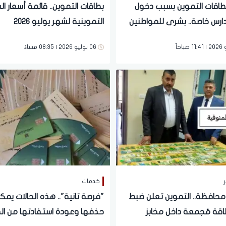
طاقات التموين بسبب دخول
بطاقات التموين.. قائمة أسعار ا
مدارس خاصة.. بشرى للمواطنين
التموينية لشهر يوليو 2026
لحذف
06 يوليو 2026 | 08:35 مساءً
ر
خدمات
ي 14 محافظة.. التموين تعلن ضبط
"فرصة تانية".. هذه الحالات يمكن
9 بطاقة مُجمعة داخل مخابز
حذفها وعودة استفادتها من ال