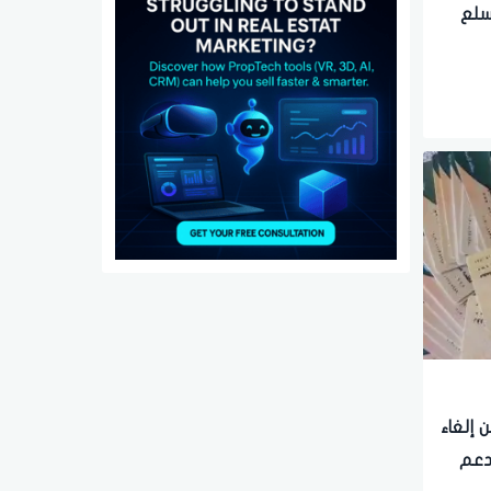
لسلع
 إلغاء
دعم