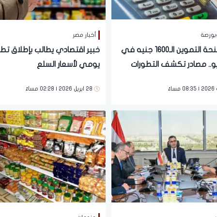
بورصة
أخبار مصر
وقف منحة التموين الـ1600 جنيه في
خبير اقتصادي يطالب بإطلاق تط
و.. مصادر تكشف التطورات
يومي لأسعار السلع
قة
28 ابريل 2026 | 02:28 مساءً