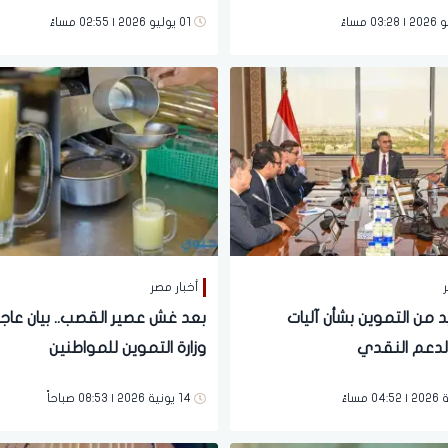
صرف السلع
التمويني والخبز
01 يوليو 2026 | 02:55 مساءً
ر
أخبار مصر
د من التموين بشأن آليات
بعد غش عصير القصب.. بيان عاج
لدعم النقدي
وزارة التموين للمواطنين
14 يونية 2026 | 08:53 صباحاً