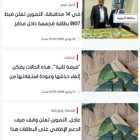
أخبار مصر
في 14 محافظة.. التموين تعلن ضبط
9837 بطاقة مُجمعة داخل مخابز
ومنافذ صرف السلع
02 يوليو 2026 | 03:28 مساءً
خدمات
"فرصة تانية".. هذه الحالات يمكن
إلغاء حذفها وعودة استفادتها من
الدعم التمويني والخبز
01 يوليو 2026 | 02:55 مساءً
اقتصاد وبورصة
عاجل.. التموين تعلن وقف صرف
الدعم الإضافي على البطاقات هذا
اليوم