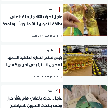
أخبار مصر
عاجل | صرف 400 جنيه نقدا على
بطاقة التموين لـ 10 مليون أسرة لمدة
شهرين
15 فبراير 2026 | 01:34 مساءً
اقتصاد وبورصة
​رئيس قطاع التجارة الداخلية السابق:
المخزون الاستراتيجي آمن ويكفي لـ
8 أشهر
13 فبراير 2026 | 09:18 مساءً
أخبار مصر
عاجل.. تحرك برلماني هام بشأن قرار
وقف بطاقات التموين للمواطنين