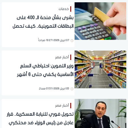
خدمات
بشرى بشأن منحة الـ 400 على
البطاقات التموينية.. كيف تحصل
عليها وهل تستمر لمايو؟
07 ابريل 2026 | 10:27 صباحاً
أخبار مصر
وزير التموين: احتياطي السلع
الأساسية يكفي حتى 6 أشهر
05 ابريل 2026 | 01:51 مساءً
أخبار مصر
تحويل فوري للنيابة العسكرية.. قرار
عاجل من رئيس الوزراء ضد محتكري