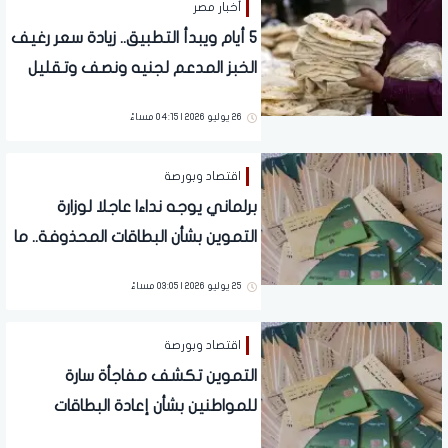
أخبار مصر
5 أيام ويبدأ التطبيق.. زيادة سعر رغيف
الخبز المدعم لجنيه ونصف وتقليل
العدد لـ4 للفرد الواحد | ما القصة؟
26 يوليو 2026 | 04:15 مساءً
اقتصاد وبورصة
برلماني يوجه نداءا عاجلا لوزارة
التموين بشأن البطاقات المحذوفة.. ما
القصة؟
25 يوليو 2026 | 03:05 مساءً
اقتصاد وبورصة
التموين تكشف مفاجأة سارة
للمواطنين بشأن إعادة البطاقات
المحذوفة.. شروط جديدة