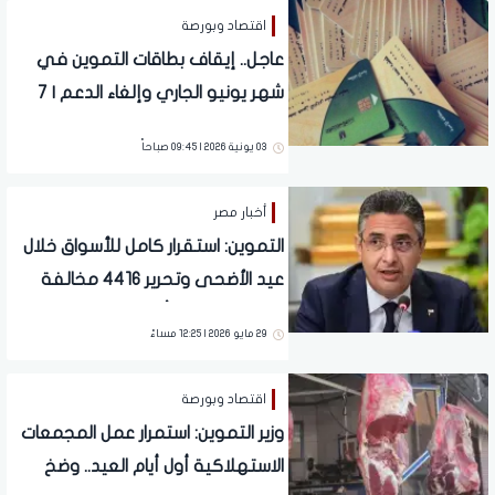
اقتصاد وبورصة
عاجل.. إيقاف بطاقات التموين في
شهر يونيو الجاري وإلغاء الدعم | 7
فئات جديدة
03 يونية 2026 | 09:45 صباحاً
أخبار مصر
التموين: استقرار كامل للأسواق خلال
عيد الأضحى وتحرير 4416 مخالفة
تموينية خلال 3 أيام
29 مايو 2026 | 12:25 مساءً
اقتصاد وبورصة
وزير التموين: استمرار عمل المجمعات
الاستهلاكية أول أيام العيد.. وضخ