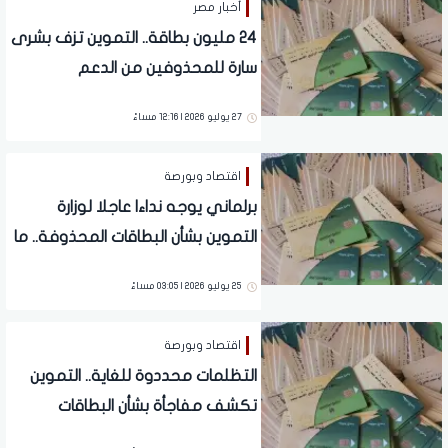
أخبار مصر
24 مليون بطاقة.. التموين تزف بشرى
سارة للمحذوفين من الدعم
27 يوليو 2026 | 12:16 مساءً
اقتصاد وبورصة
برلماني يوجه نداءا عاجلا لوزارة
التموين بشأن البطاقات المحذوفة.. ما
القصة؟
25 يوليو 2026 | 03:05 مساءً
اقتصاد وبورصة
التظلمات محددوة للغاية.. التموين
تكشف مفاجأة بشأن البطاقات
المحذوفة