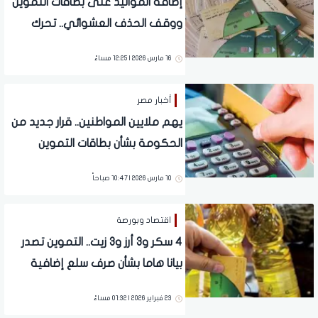
إضافة المواليد على بطاقات التموين
ووقف الحذف العشوائي.. تحرك
برلماني عاجل اليوم
16 مارس 2026 | 12:25 مساءً
أخبار مصر
يهم ملايين المواطنين.. قرار جديد من
الحكومة بشأن بطاقات التموين
10 مارس 2026 | 10:47 صباحاً
اقتصاد وبورصة
4 سكر و3 أرز و3 زيت.. التموين تصدر
بيانا هاما بشأن صرف سلع إضافية
على بطاقات الدعم
23 فبراير 2026 | 01:32 مساءً