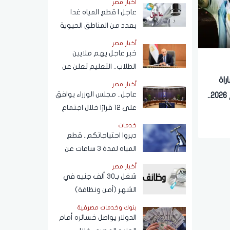
أخبار مصر
المحمول المسجلة باسم
عاجل | قطع المياه غدا
المستخدم عبر تطبيق My
بعدد من المناطق الحيوية
NTRA
في الجيزة.. ومناشدات
أخبار مصر
للمواطنين بتدبير
خبر عاجل يهم ملايين
احتياجاتهم
الطلاب.. التعليم تعلن عن
نظام البكالوريا الجديد
اة
أخبار مصر
عاجل.. مجلس الوزراء يوافق
مصر والأرجنتين في كأس العالم 2026..
على 12 قرارًا خلال اجتماع
اليوم
خدمات
دبروا احتياجاتكم.. قطع
المياه لمدة 3 ساعات عن
هذه المناطق (اعرف
أخبار مصر
الموعد)
شغل بـ30 ألف جنيه في
الشهر (أمن ونظافة)
بنوك وخدمات مصرفية
الدولار يواصل خسائره أمام