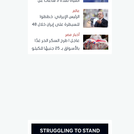
المياه لمدة 3 ساعات عن
هذه المناطق (اعرف
عالم
الموعد)
الرئيس الإيراني: خططوا
للسيطرة على إيران خلال 48
ساعة كما حدث في سوريا
أخبار مصر
عاجل | طرح السكر الحر غدًا
بالأسواق بـ 25 جنيهًا للكيلو