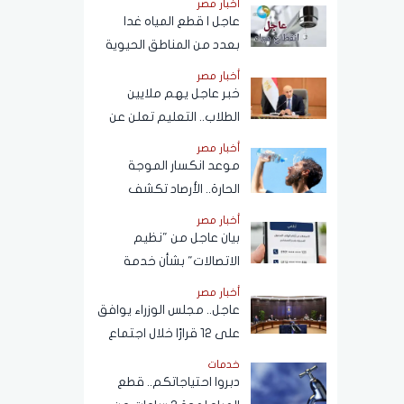
أخبار مصر
عاجل | قطع المياه غدا
بعدد من المناطق الحيوية
في الجيزة.. ومناشدات
أخبار مصر
للمواطنين بتدبير
خبر عاجل يهم ملايين
احتياجاتهم
الطلاب.. التعليم تعلن عن
نظام البكالوريا الجديد
أخبار مصر
موعد انكسار الموجة
الحارة.. الأرصاد تكشف
تفاصيل طقس الأيام المقبلة
أخبار مصر
بيان عاجل من "نظيم
الاتصالات" بشأن خدمة
الاستعلام عن أرقام الهاتف
أخبار مصر
المحمول المسجلة باسم
عاجل.. مجلس الوزراء يوافق
المستخدم عبر تطبيق My
على 12 قرارًا خلال اجتماع
NTRA
اليوم
خدمات
دبروا احتياجاتكم.. قطع