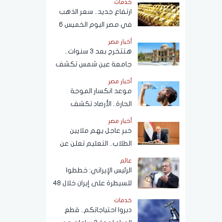
خدمات
ارتفاع جديد.. سعر الذهب
في مصر اليوم الخميس 6
أغسطس 2026
أخبار مصر
هتتخرج بعد 3 سنوات..
جامعة عين شمس تكشف
حقيقة تعديل مدة الدراسة
أخبار مصر
بكلية تجارة
موعد انكسار الموجة
الحارة.. الأرصاد تكشف
تفاصيل طقس الأيام المقبلة
أخبار مصر
خبر عاجل يهم ملايين
الطلاب.. التعليم تعلن عن
نظام البكالوريا الجديد
عالم
الرئيس الإيراني: خططوا
للسيطرة على إيران خلال 48
ساعة كما حدث في سوريا
خدمات
دبروا احتياجاتكم.. قطع