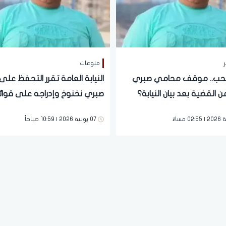
ر
منوعات
حب.. موقف محامي صبري
النيابة العامة تقرر التحفظ على
 القضية بعد بيان النيابة؟
صبري نخنوخ وإدراجه على قوائ
الممنوعين من السفر
07 يونية 2026 | 10:59 صباحاً