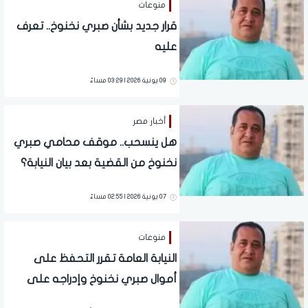
منوعات
قرار جديد بشأن صبري نخنوخ.. تعرف
عليه
09 يونية 2026 | 03:29 مساءً
أخبار مصر
هل ينسحب.. موقف محامي صبري
نخنوخ من القضية بعد بيان النيابة؟
07 يونية 2026 | 02:55 مساءً
منوعات
النيابة العامة تقرر التحفظ على
أموال صبري نخنوخ وإدراجه على
قوائم الممنوعين من السفر