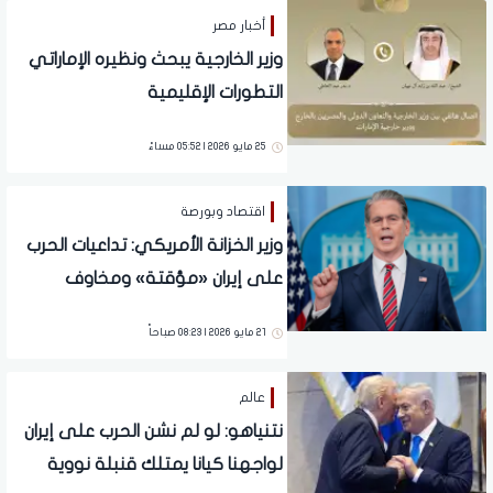
أخبار مصر
وزير الخارجية يبحث ونظيره الإماراتي
التطورات الإقليمية
25 مايو 2026 | 05:52 مساءً
اقتصاد وبورصة
وزير الخزانة الأمريكي: تداعيات الحرب
على إيران «مؤقتة» ومخاوف
التضخم ستتراجع
21 مايو 2026 | 08:23 صباحاً
عالم
نتنياهو: لو لم نشن الحرب على إيران
لواجهنا كيانا يمتلك قنبلة نووية