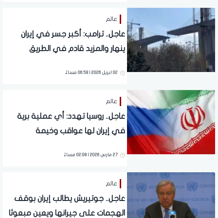
عالم
عاجل.. ترامب: أكبر جسر في إيران
ينهار والمزيد قادم في الطريق
02 ابريل 2026 | 06:58 مساءً
عالم
عاجل.. روسيا تهدد: أي عملية برية
في إيران لها عواقب وخيمة
27 مارس 2026 | 02:08 مساءً
عالم
عاجل.. جوتيريش يطالب إيران بوقف
الهجمات على جيرانها ويعين مبعوثا