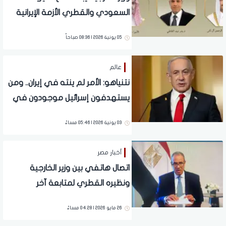
السعودي والقطري الأزمة الإيرانية
05 يونية 2026 | 08:36 صباحاً
عالم
نتنياهو: الأمر لم ينته في إيران.. ومن
يستهدفون إسرائيل موجودون في
بيروت
03 يونية 2026 | 05:46 مساءً
أخبار مصر
اتصال هاتفي بين وزير الخارجية
ونظيره القطري لمتابعة آخر
مستجدات الحرب
26 مايو 2026 | 04:28 مساءً