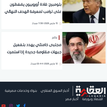
بلومبرج: قادة أوروبيون يضغطون
على ترامب لمعرفة الهدف النهائي
من الحرب على إيران
15 مارس 2026 | 11:56 مساءً
عالم
مجتبى خامنئي يهدد بتفعيل
جبهات مقاومة جديدة إذا استمرت
الحرب على إيران
12 مارس 2026 | 03:44 مساءً
أخبار السوق العقاري
بنوك وخدمات مصرفية
اقتصاد وبورصة
أخبار مصر