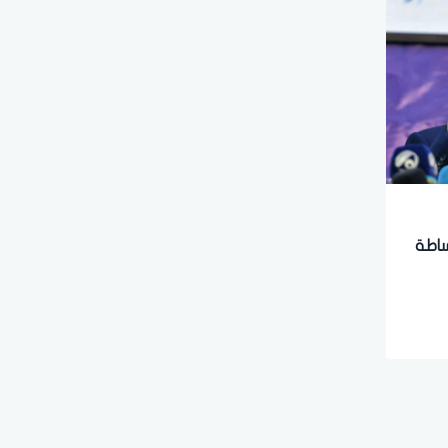
وساطة