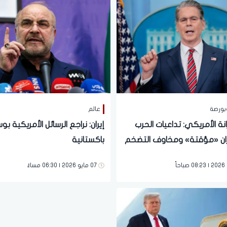
بورصة
عالم
زانة الأمريكي: تداعيات الحرب
إيران: نراجع الرسائل الأمريكية ب
ان «مؤقتة» ومخاوف التضخم
باكستانية
07 مايو 2026 | 06:30 مساءً