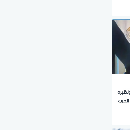
ونظيره
الحرب