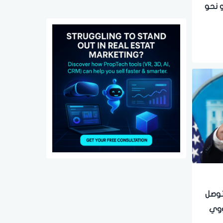
و نحو
لتوصل
نووي