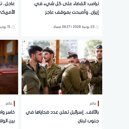
ترامب: القضاء على كل شيء في
عاجل.. ن
إيران.. وأصبحت بموقف عاجز
الأمريكي
وهذا قرا
23 يونية 2026 | 08:27 مساءً
15 يونية 2026 | 09:41 مساءً
عالم
عالم
بالآلاف.. إسرائيل تعلن عدد ضحاياها في
خاسر واح
جنوب لبنان
بين الول