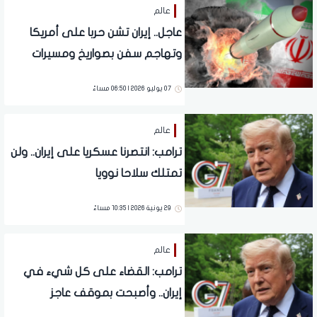
عالم
عاجل.. إيران تشن حربا على أمريكا
وتهاجم سفن بصواريخ ومسيرات
07 يوليو 2026 | 06:50 مساءً
عالم
ترامب: انتصرنا عسكريا على إيران.. ولن
تمتلك سلاحا نوويا
29 يونية 2026 | 10:35 مساءً
عالم
ترامب: القضاء على كل شيء في
إيران.. وأصبحت بموقف عاجز