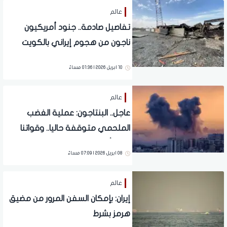
عالم
تفاصيل صادمة.. جنود أمريكيون
ناجون من هجوم إيراني بالكويت
يفضحون ترامب
10 ابريل 2026 | 01:36 مساءً
عالم
عاجل.. البنتاجون: عملية الغضب
الملحمي متوقفة حاليا.. وقواتنا
على أهبة الاستعداد
08 ابريل 2026 | 07:09 مساءً
عالم
إيران: بإمكان السفن المرور من مضيق
هرمز بشرط