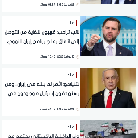
23 يونية 2026 | 08:27 مساءً
عالم
نائب ترامب: قريبون للغاية من التوصل
إلى اتفاق يعالج برنامج إيران النووي
10 يونية 2026 | 10:40 مساءً
عالم
نتنياهو: الأمر لم ينته في إيران.. ومن
يستهدفون إسرائيل موجودون في
بيروت
03 يونية 2026 | 05:46 مساءً
عالم
وزير الداخلية الباكستاني يجتمع مع