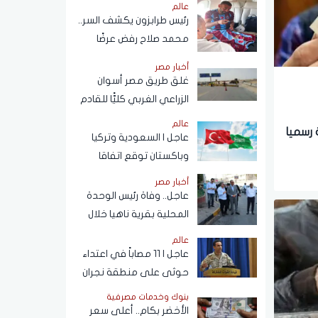
عالم
مرور هرمز
رئيس طرابزون يكشف السر..
محمد صلاح رفض عرضًا
يفوق راتب النادي بـ4
أخبار مصر
أضعاف
غلق طريق مصر أسوان
الزراعي الغربي كليًّا للقادم
من ميدان المنيب تجاه
عالم
 رسميا
العياط
عاجل | السعودية وتركيا
وباكستان توقع اتفاقا
للدفاع المشترك في الرياض
أخبار مصر
عاجل.. وفاة رئيس الوحدة
المحلية بقرية ناهيا خلال
حملة إزالة
عالم
عاجل | 11 مصاباً في اعتداء
حوثى على منطقة نجران
السعودية
بنوك وخدمات مصرفية
الأخضر بكام.. أعلى سعر