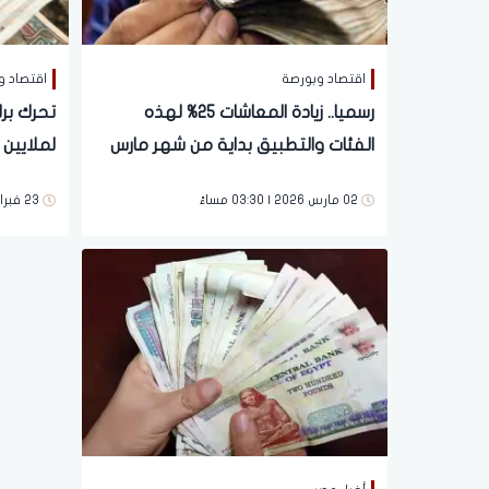
اقتصاد وبورصة
اقتصاد و
رسميا.. زيادة المعاشات 25% لهذه
تحرك برل
الفئات والتطبيق بداية من شهر مارس
لملايين 
الجاري
02 مارس 2026 | 03:30 مساءً
23 فبراير 2026 | 11:30 صباحاً