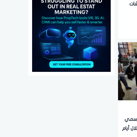
اشات
.. قرار رسمي
لال أيام