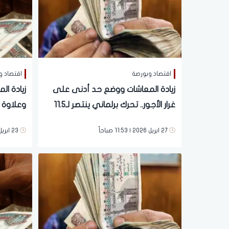
اقتصاد وبورصة
اقتصاد و
زيادة المعاشات ووضع حد أدنى على
غرار الأجور.. تحرك برلماني ينتصر لـ11.5
مليون مواطن
سارة تنت
27 ابريل 2026 | 11:53 صباحاً
23 ابريل 2026 | 02:57 مساءً