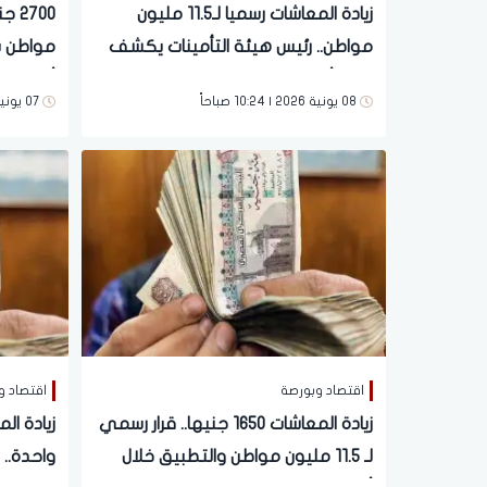
زيادة المعاشات رسميا لـ11.5 مليون
مواطن.. رئيس هيئة التأمينات يكشف
مواطن ب
مفاجأة للملايين
أيام»
08 يونية 2026 | 10:24 صباحاً
07 يونية 2026 | 12:21 مساءً
اقتصاد وبورصة
اقتصاد و
زيادة المعاشات 1650 جنيها.. قرار رسمي
لـ 11.5 مليون مواطن والتطبيق خلال