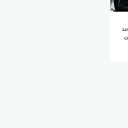
عد
ات