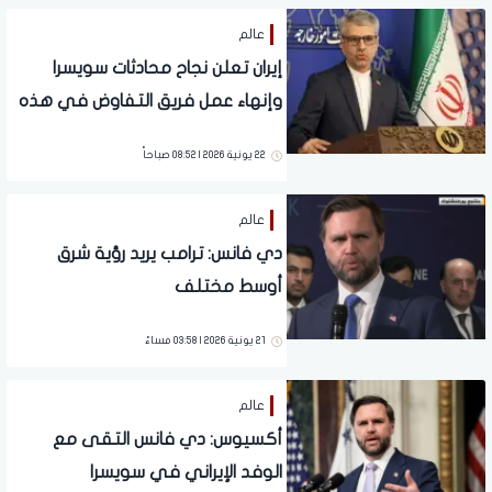
عالم
إيران تعلن نجاح محادثات سويسرا
وإنهاء عمل فريق التفاوض في هذه
المرحلة
22 يونية 2026 | 08:52 صباحاً
عالم
دي فانس: ترامب يريد رؤية شرق
أوسط مختلف
21 يونية 2026 | 03:58 مساءً
عالم
أكسيوس: دي فانس التقى مع
الوفد الإيراني في سويسرا