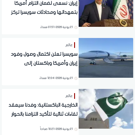
إيران: نسعى لضمان التزام أمريكا
بتعهداتها ومحادثات سويسرا تركز
على تنفيذ مذكرة التفاهم
21 يونية 2026 | 01:51 مساءً
عالم
سويسرا تعلن اكتمال وصول وفود
إيران وأمريكا وباكستان إلى
بورجنشتوك لبدء المحادثات
21 يونية 2026 | 12:04 مساءً
عالم
الخارجية الباكستانية: وفدنا سيعقد
لقاءات ثنائية لتأكيد التزامنا بالحوار
والنهج المتوازن وصولا لتوقيع
21 يونية 2026 | 10:21 صباحاً
المذكرة