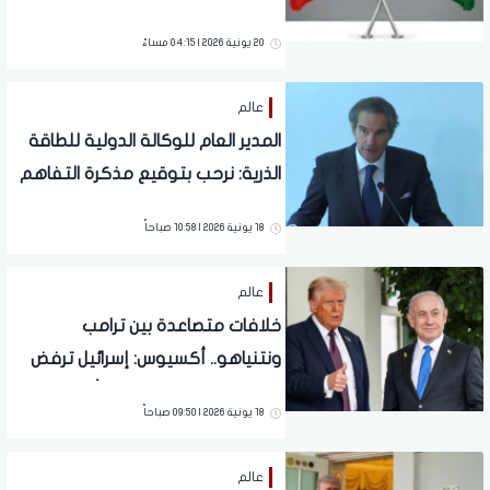
التفاوض مع واشنطن
20 يونية 2026 | 04:15 مساءً
عالم
المدير العام للوكالة الدولية للطاقة
الذرية: نرحب بتوقيع مذكرة التفاهم
بين طهران وواشنطن ونشارك في
18 يونية 2026 | 10:58 صباحاً
مفاوضات سويسرا
عالم
خلافات متصاعدة بين ترامب
ونتنياهو.. أكسيوس: إسرائيل ترفض
الالتزام ببنود اتفاق إيران وأمريكا
18 يونية 2026 | 09:50 صباحاً
عالم