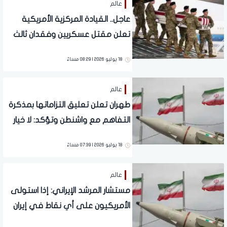
عالم
عاجل.. القيادة المركزية الأمريكية
تعلن مقتل عسكريين وفقدان ثالث
في الأردن
18 يوليو 2026 | 08:29 مساءً
عالم
طهران تعلن تعليق التزاماتها بمذكرة
التفاهم مع واشنطن وتؤكد: لا خيار
سوى الدفاع عن النفس
18 يوليو 2026 | 07:39 مساءً
عالم
مستشار المرشد الإيراني: إذا استولى
الأمريكيون على أي نقاط في إيران
فقد تدخل طهران حربا هجومية