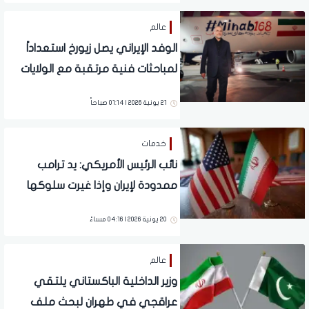
عالم
الوفد الإيراني يصل زيورخ استعداداً
لمباحثات فنية مرتقبة مع الولايات
المتحدة
21 يونية 2026 | 01:14 صباحاً
خدمات
نائب الرئيس الأمريكي: يد ترامب
ممدودة لإيران وإذا غيرت سلوكها
فستكون علاقة الولايات المتحدة
20 يونية 2026 | 04:16 مساءً
مختلفة معها
عالم
وزير الداخلية الباكستاني يلتقي
عراقجي في طهران لبحث ملف