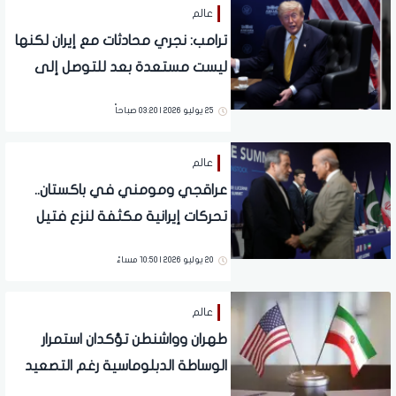
عالم
ترامب: نجري محادثات مع إيران لكنها
ليست مستعدة بعد للتوصل إلى
اتفاق
25 يوليو 2026 | 03:20 صباحاً
عالم
عراقجي ومومني في باكستان..
تحركات إيرانية مكثفة لنزع فتيل
التصعيد مع واشنطن
20 يوليو 2026 | 10:50 مساءً
عالم
طهران وواشنطن تؤكدان استمرار
الوساطة الدبلوماسية رغم التصعيد
العسكري