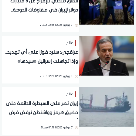
اتفاق مبدئي للإفراج عن 3 مليارات
دولار لإيران في مفاوضات الدوحة..
تفاصيل
01 يوليو 2026 | 02:56 مساءً
عالم
عراقجي: سنرد فورًا على أي تهديد..
وإذا تجاهلت إسرائيل «سيدها»
فستؤدبها إيران
01 يوليو 2026 | 02:26 مساءً
عالم
إيران تصر على السيطرة الدائمة على
مضيق هرمز وواشنطن ترفض فرض
أي رسوم
01 يوليو 2026 | 01:18 مساءً