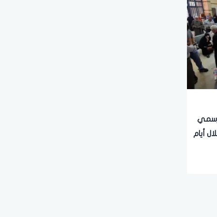
.. قرار رسمي
لال أيام