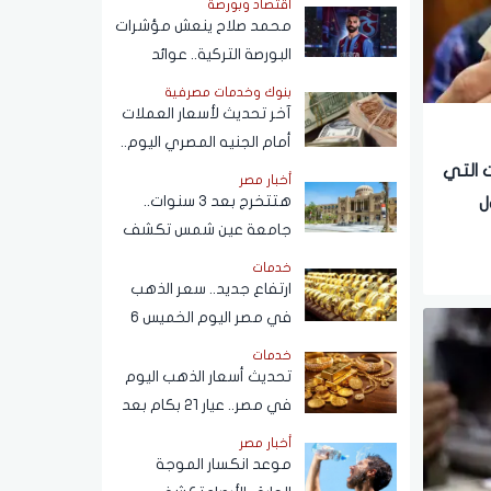
اقتصاد وبورصة
محمد صلاح ينعش مؤشرات
البورصة التركية.. عوائد
انتقال الفرعون المصري
بنوك وخدمات مصرفية
لـ"طرابزون" تتجاوز
آخر تحديث لأسعار العملات
المستطيل الأخضر
أمام الجنيه المصري اليوم..
ومفاجأة بشأن سعر الدولار
فئات التي
أخبار مصر
قريبًا
هتتخرج بعد 3 سنوات..
ل
جامعة عين شمس تكشف
حقيقة تعديل مدة الدراسة
خدمات
بكلية تجارة
ارتفاع جديد.. سعر الذهب
في مصر اليوم الخميس 6
أغسطس 2026
خدمات
تحديث أسعار الذهب اليوم
في مصر.. عيار 21 بكام بعد
التحركات الآخيرة؟
أخبار مصر
موعد انكسار الموجة