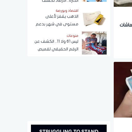
الحارة.. الأرصاد تكشف
تفاصيل طقس الأيام المقبلة
اقتصاد وبورصة
الذهب يقفز لأعلى
مستوى في شهر بدعم
عاشات
من تراجع الدولار والنفط
منوعات
وترقب بيانات الوظائف
ليس 61 ولا 11.. الكشف عن
الأمريكية
الرقم الحقيقي لقميص
محمد صلاح في طرابزون
التركي