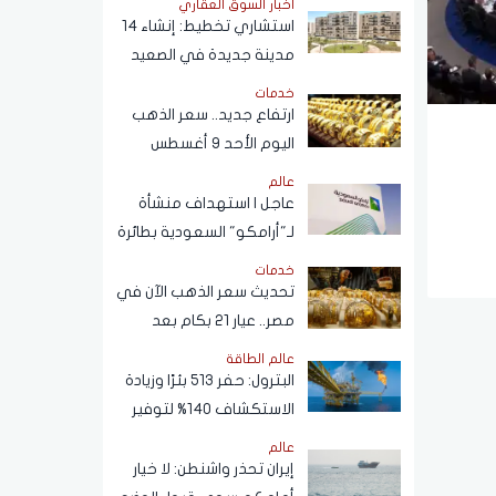
أخبار السوق العقاري
القهوة
استشاري تخطيط: إنشاء 14
مدينة جديدة في الصعيد
خلال 12 عامًا لدعم التنمية
خدمات
وتوفير فرص العمل
ارتفاع جديد.. سعر الذهب
اليوم الأحد 9 أغسطس
2026
عالم
عاجل | استهداف منشأة
لـ"أرامكو" السعودية بطائرة
مسيرة
خدمات
تحديث سعر الذهب الآن في
مصر.. عيار 21 بكام بعد
التحركات الآخيرة؟
عالم الطاقة
البترول: حفر 513 بئرًا وزيادة
الاستكشاف 140% لتوفير
احتياطيات جديدة
عالم
إيران تحذر واشنطن: لا خيار