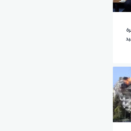
رة
يد