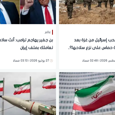
عالم
ب إسرائيل من غزة بعد
بن جفير يهاجم ترامب: أنتَ سا
حماس على نزع سلاحها؟..
تعاملك بملف إيران
ليون يكشفون لـ"العقارية"
27 يوليو 2026 | 03:10 مساءً