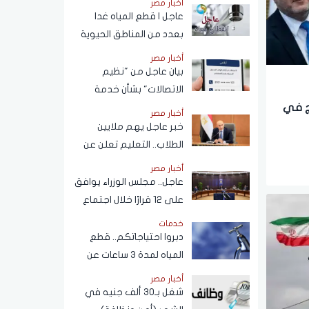
أخبار مصر
عاجل | قطع المياه غدا
بعدد من المناطق الحيوية
في الجيزة.. ومناشدات
أخبار مصر
للمواطنين بتدبير
بيان عاجل من "نظيم
احتياجاتهم
الاتصالات" بشأن خدمة
الاستعلام عن أرقام الهاتف
ذج في
أخبار مصر
المحمول المسجلة باسم
خبر عاجل يهم ملايين
المستخدم عبر تطبيق My
الطلاب.. التعليم تعلن عن
NTRA
نظام البكالوريا الجديد
أخبار مصر
عاجل.. مجلس الوزراء يوافق
على 12 قرارًا خلال اجتماع
اليوم
خدمات
دبروا احتياجاتكم.. قطع
المياه لمدة 3 ساعات عن
هذه المناطق (اعرف
أخبار مصر
الموعد)
شغل بـ30 ألف جنيه في