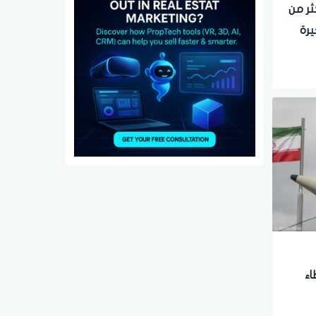
ة أكثر من
اء