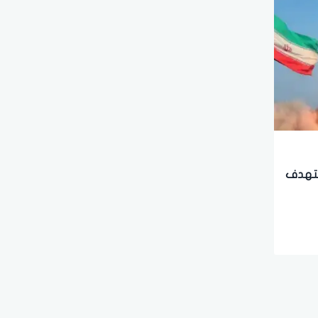
يستهدف