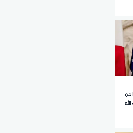
ا من
الله