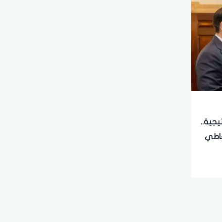
يجية..
عاطي