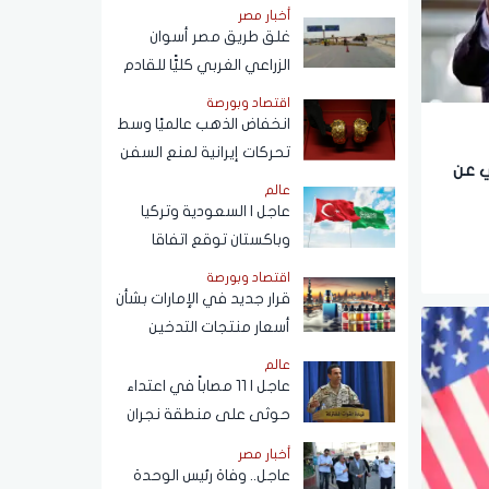
يفوق راتب النادي بـ4
أخبار مصر
أضعاف
غلق طريق مصر أسوان
الزراعي الغربي كليًّا للقادم
من ميدان المنيب تجاه
اقتصاد وبورصة
العياط
انخفاض الذهب عالميًا وسط
تحركات إيرانية لمنع السفن
ي عن
الأمريكية والإسرائيلية من
عالم
مرور هرمز
عاجل | السعودية وتركيا
وباكستان توقع اتفاقا
للدفاع المشترك في الرياض
اقتصاد وبورصة
قرار جديد في الإمارات بشأن
أسعار منتجات التدخين
الإلكتروني يدخل حيز
عالم
التنفيذ سبتمبر المقبل
عاجل | 11 مصاباً في اعتداء
حوثى على منطقة نجران
السعودية
أخبار مصر
عاجل.. وفاة رئيس الوحدة