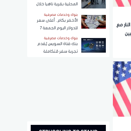
المحلية بقرية ناهيا خلال
حملة إزالة
بنوك وخدمات مصرفية
الأخضر بكام.. أعلى سعر
نار مع
للدولار اليوم الجمعة 7
بين
أغسطس 2026
بنوك وخدمات مصرفية
بنك قناة السويس يُقدم
تجربة سفر مُتكاملة
لحاملي بطاقات Visa
الائتمانية