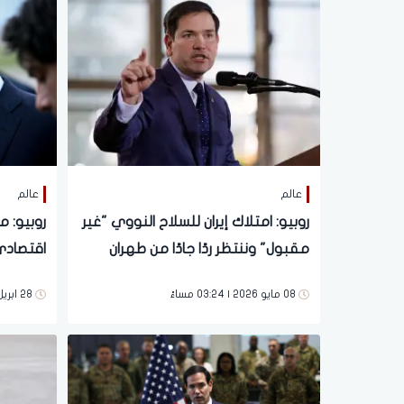
عالم
عالم
روبيو: امتلاك إيران للسلاح النووي "غير
روبيو: 
مقبول" وننتظر ردًا جادًا من طهران
اقتصادي
عليها
08 مايو 2026 | 03:24 مساءً
28 ابريل 2026 | 04:24 صباحاً