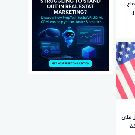
ماع
ل
صل على
قة