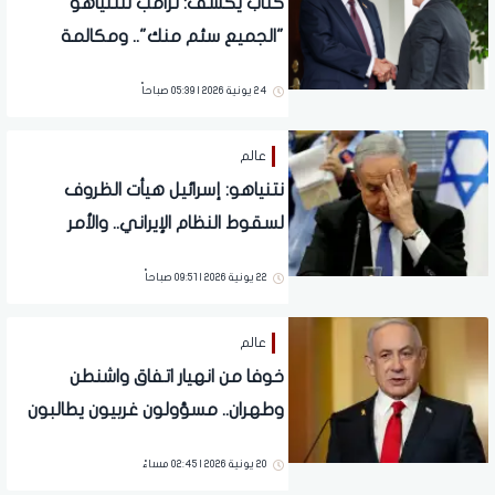
كتاب يكشف: ترامب لنتنياهو
"الجميع سئم منك".. ومكالمة
حاسمة مهدت لإنهاء حرب غزة
24 يونية 2026 | 05:39 صباحاً
عالم
نتنياهو: إسرائيل هيأت الظروف
لسقوط النظام الإيراني.. والأمر
مرهون بإرادة الشعب
22 يونية 2026 | 09:51 صباحاً
عالم
خوفا من انهيار اتفاق واشنطن
وطهران.. مسؤولون غربيون يطالبون
نتنياهو بوقف الهجمات على لبنان
20 يونية 2026 | 02:45 مساءً