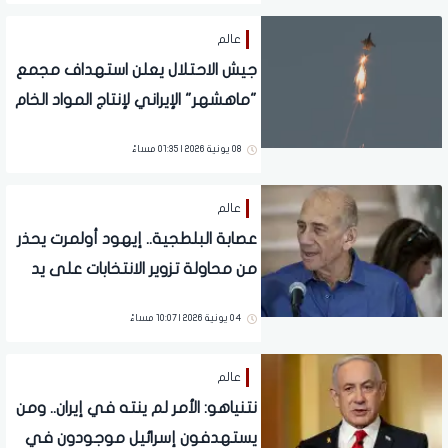
عالم
جيش الاحتلال يعلن استهداف مجمع
"ماهشهر" الإيراني لإنتاج المواد الخام
للصواريخ
08 يونية 2026 | 01:35 مساءً
عالم
عصابة البلطجية.. إيهود أولمرت يحذر
من محاولة تزوير الانتخابات على يد
نتنياهو
04 يونية 2026 | 10:07 مساءً
عالم
نتنياهو: الأمر لم ينته في إيران.. ومن
يستهدفون إسرائيل موجودون في