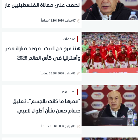
الصمت على معاناة الفلسطينيين عار
على العالم (فيديو)
07 يوليو 2026 | 12:30 صباحاً
منوعات
هتتفرج من البيت.. موعد مباراة مصر
وأستراليا في كأس العالم 2026
وا١لقنوات الناقلة
03 يوليو 2026 | 02:38 صباحاً
أخبار مصر
"عمرها ما كانت بالجسم".. تعليق
حسام حسن بشأن أطوال لاعبي
أستراليا
03 يوليو 2026 | 01:16 صباحاً