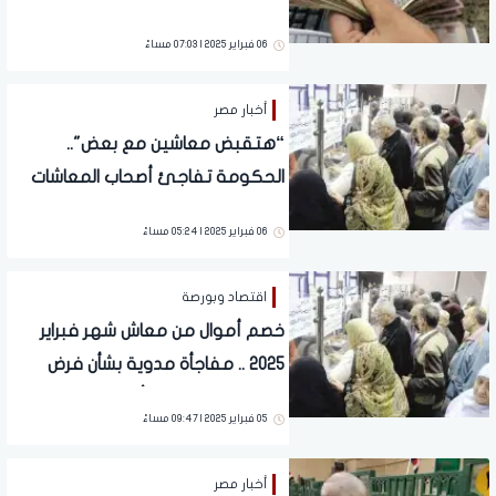
والتطبيق هذا الموعد
06 فبراير 2025 | 07:03 مساءً
أخبار مصر
“هتقبض معاشين مع بعض"..
الحكومة تفاجئ أصحاب المعاشات
بقرار عاجل يُطبق الشهر المقبل |
06 فبراير 2025 | 05:24 مساءً
بشرى لهذه الفئات
اقتصاد وبورصة
خصم أموال من معاش شهر فبراير
2025 .. مفاجأة مدوية بشأن فرض
رسوم جديدة على أصحاب المعاشات
05 فبراير 2025 | 09:47 مساءً
أخبار مصر