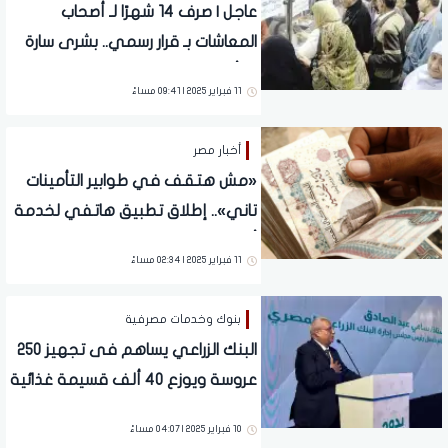
عاجل | صرف 14 شهرًا لـ أصحاب
المعاشات بـ قرار رسمي.. بشرى سارة
بشأن دعم غير مسبوق
11 فبراير 2025 | 09:41 مساءً
أخبار مصر
«مش هتقف في طوابير التأمينات
تاني».. إطلاق تطبيق هاتفي لخدمة
أصحاب المعاشات
11 فبراير 2025 | 02:34 مساءً
بنوك وخدمات مصرفية
البنك الزراعي يساهم فى تجهيز 250
عروسة ويوزع 40 ألف قسيمة غذائية
على الأسر الأكثر احتياجًا
10 فبراير 2025 | 04:07 مساءً