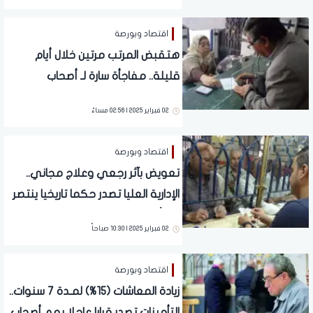
هتأخد كام
اقتصاد وبورصة
هتقبض المرتب مرتين خلال أيام
قليلة.. مفاجأة سارة لـ أصحاب
المعاشات بعد القرار الأخير | شوف
02 فبراير 2025 | 02:56 مساءً
هتأخد كام
اقتصاد وبورصة
تعويض بآثر رجعي وعلاج مجاني..
الإدارية العليا تصدر حكما تاريخيا ينتصر
لـ « أصحاب المعاشات »
02 فبراير 2025 | 10:30 صباحاً
اقتصاد وبورصة
زيادة المعاشات (15%) لمـدة 7 سنوات..
التأمينات تصدر قرارا عاجلا يهم أصحاب