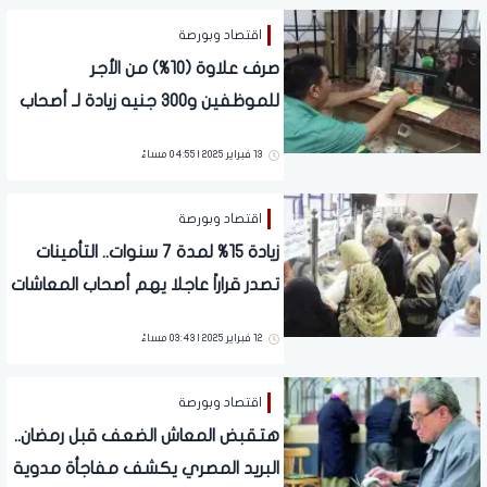
اقتصاد وبورصة
صرف علاوة (10%) من الأجر
للموظفين و300 جنيه زيادة لـ أصحاب
المعاشات.. قرار حكومي رسمي
13 فبراير 2025 | 04:55 مساءً
اقتصاد وبورصة
زيادة 15% لمدة 7 سنوات.. التأمينات
تصدر قراراً عاجلا يهم أصحاب المعاشات
والتطبيق هذا الموعد
12 فبراير 2025 | 03:43 مساءً
اقتصاد وبورصة
هتقبض المعاش الضعف قبل رمضان..
البريد المصري يكشف مفاجأة مدوية